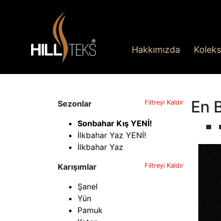
Hakkımızda
Koleks
En 
Sezonlar
Filtreyi Kaldır
Sonbahar Kış YENİ!
İlkbahar Yaz YENİ!
İlkbahar Yaz
Karışımlar
Filtreyi Kaldır
Şanel
Yün
Pamuk