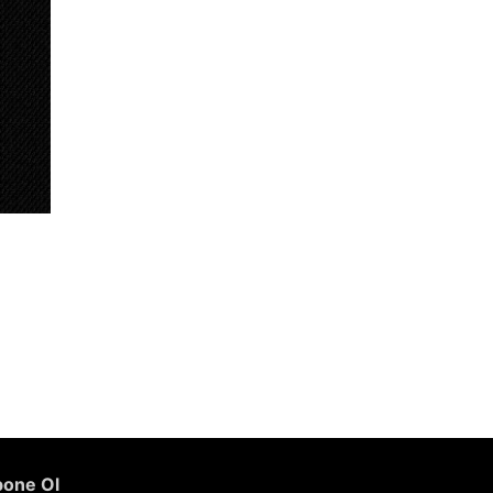
one Ol