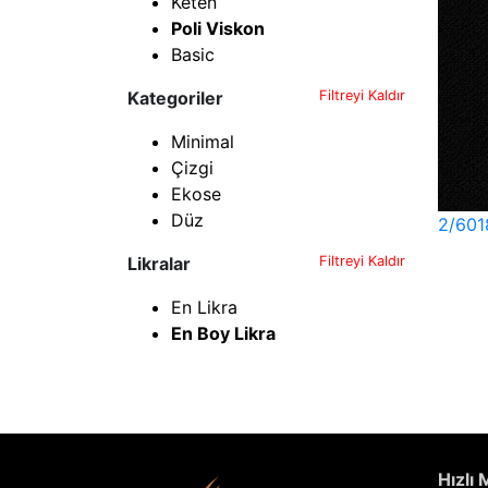
Keten
Poli Viskon
Basic
Kategoriler
Filtreyi Kaldır
Minimal
Çizgi
Ekose
Düz
2/601
Likralar
Filtreyi Kaldır
En Likra
En Boy Likra
Hızlı