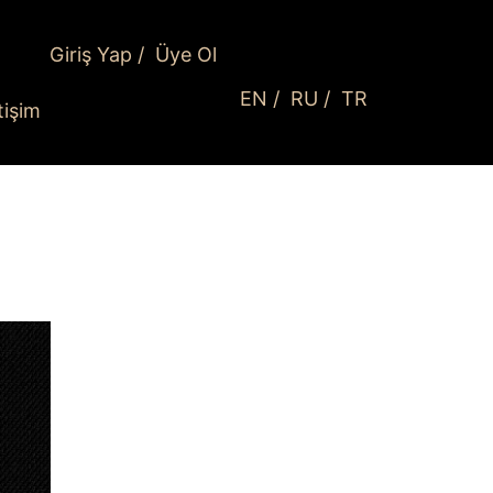
Giriş Yap
/
Üye Ol
EN
/
RU
/
TR
etişim