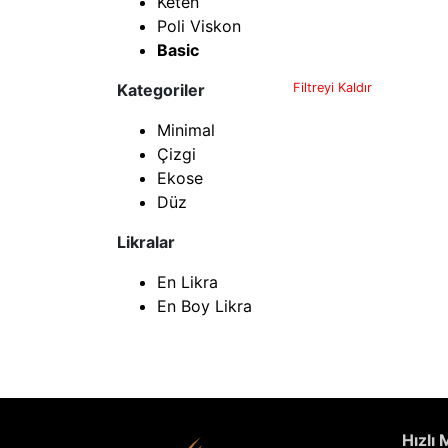
Keten
Poli Viskon
Basic
Kategoriler
Filtreyi Kaldır
Minimal
Çizgi
Ekose
Düz
Likralar
En Likra
En Boy Likra
Hızlı