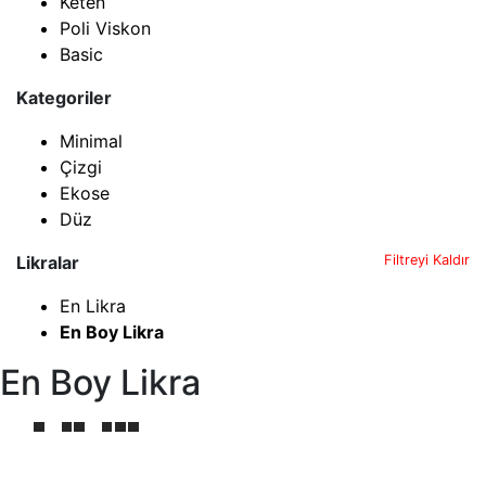
Keten
Poli Viskon
Basic
Kategoriler
Minimal
Çizgi
Ekose
Düz
Likralar
Filtreyi Kaldır
En Likra
En Boy Likra
En Boy Likra