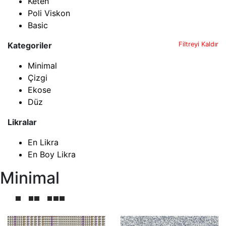
Keten
Poli Viskon
Basic
Kategoriler
Filtreyi Kaldır
Minimal
Çizgi
Ekose
Düz
Likralar
En Likra
En Boy Likra
Minimal