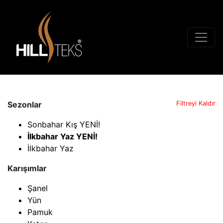
Sezonlar
Filtreyi Kaldır
Sonbahar Kış YENİ!
İlkbahar Yaz YENİ!
İlkbahar Yaz
Karışımlar
Şanel
Yün
Pamuk