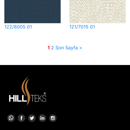
122/8005 01
121/7015 01
1
2
Son Sayfa >