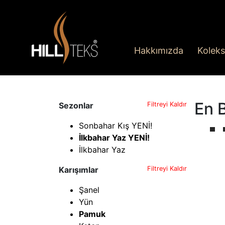
Hakkımızda
Koleks
En 
Sezonlar
Filtreyi Kaldır
Sonbahar Kış YENİ!
İlkbahar Yaz YENİ!
İlkbahar Yaz
Karışımlar
Filtreyi Kaldır
Şanel
Yün
Pamuk