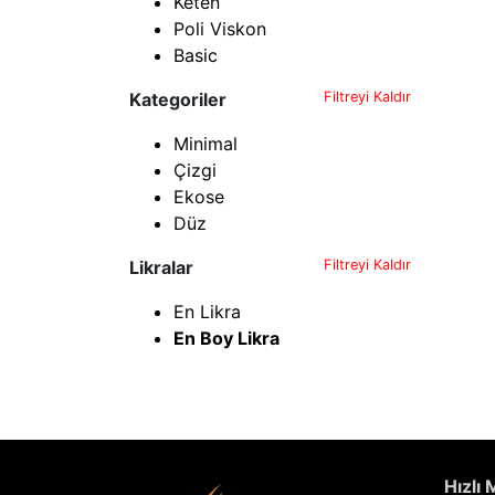
Keten
Poli Viskon
Basic
Kategoriler
Filtreyi Kaldır
Minimal
Çizgi
Ekose
Düz
Likralar
Filtreyi Kaldır
En Likra
En Boy Likra
Hızlı