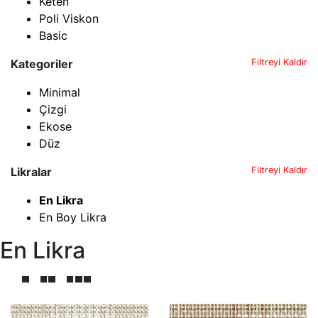
Keten
Poli Viskon
Basic
Kategoriler
Filtreyi Kaldır
Minimal
Çizgi
Ekose
Düz
Likralar
Filtreyi Kaldır
En Likra
En Boy Likra
En Likra