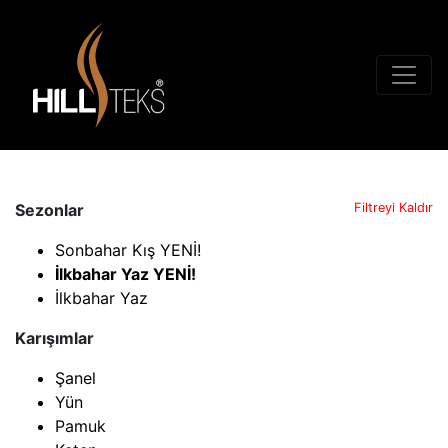
Sezonlar
Filtreyi Kaldır
Sonbahar Kış YENİ!
İlkbahar Yaz YENİ!
İlkbahar Yaz
Karışımlar
Şanel
Yün
Pamuk