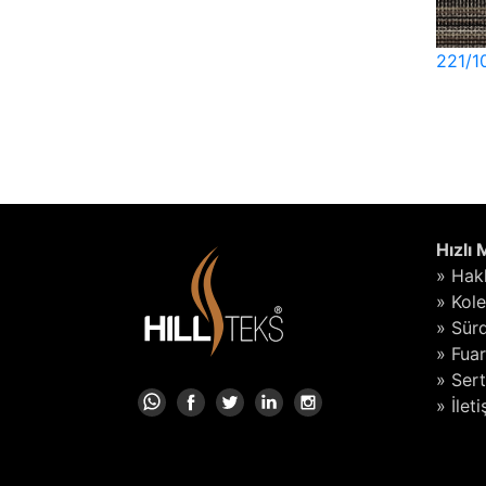
221/1
Hızlı
» Hak
» Kol
» Sürd
» Fuar
» Sert
» İlet