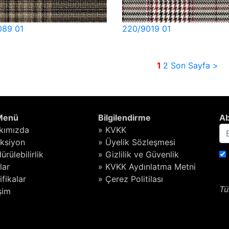
089 01
220/9019 01
1
2
Son Sayfa >
 Menü
Bilgilendirme
Ab
kımızda
» KVKK
eksiyon
» Üyelik Sözleşmesi
ürülebilirlik
» Gizlilik ve Güvenlik
lar
» KVKK Aydınlatma Metni
ifikalar
» Çerez Politilası
Tü
işim