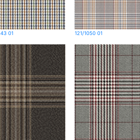
043 01
121/1050 01