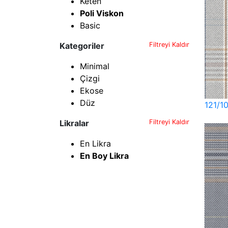
Keten
Poli Viskon
Basic
Kategoriler
Filtreyi Kaldır
Minimal
Çizgi
Ekose
Düz
121/1
Likralar
Filtreyi Kaldır
En Likra
En Boy Likra