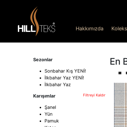
Hakkımızda
Koleks
En 
Sezonlar
Sonbahar Kış YENİ!
İlkbahar Yaz YENİ!
İlkbahar Yaz
Karışımlar
Filtreyi Kaldır
Şanel
Yün
Pamuk