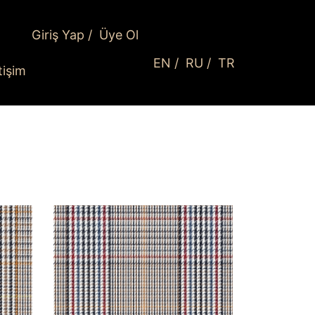
Giriş Yap
/
Üye Ol
EN
/
RU
/
TR
etişim