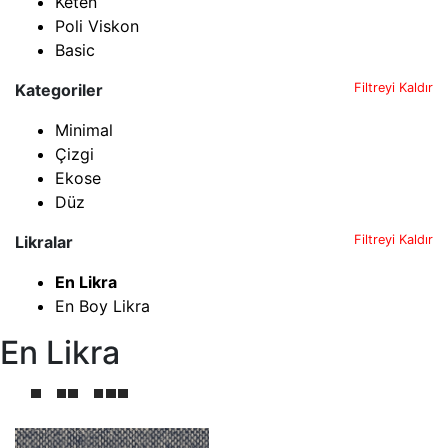
Keten
Poli Viskon
Basic
Kategoriler
Filtreyi Kaldır
Minimal
Çizgi
Ekose
Düz
Likralar
Filtreyi Kaldır
En Likra
En Boy Likra
En Likra