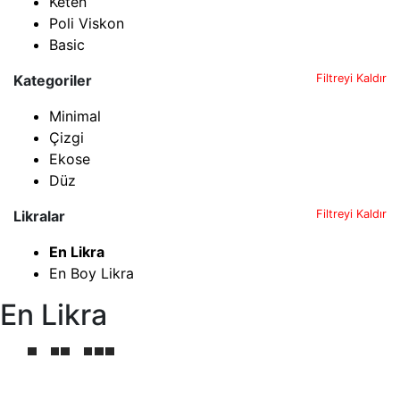
Keten
Poli Viskon
Basic
Kategoriler
Filtreyi Kaldır
Minimal
Çizgi
Ekose
Düz
Likralar
Filtreyi Kaldır
En Likra
En Boy Likra
En Likra