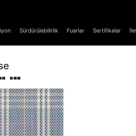
iyon
Sürdürülebilirlik
Fuarlar
Sertifikalar
İl
se