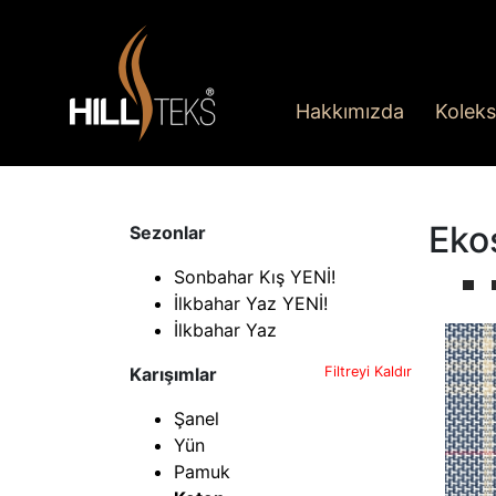
Hakkımızda
Koleks
Eko
Sezonlar
Sonbahar Kış YENİ!
İlkbahar Yaz YENİ!
İlkbahar Yaz
Karışımlar
Filtreyi Kaldır
Şanel
Yün
Pamuk