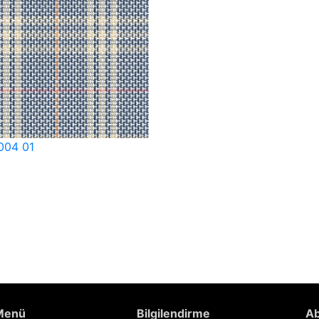
004 01
 Menü
Bilgilendirme
Ab