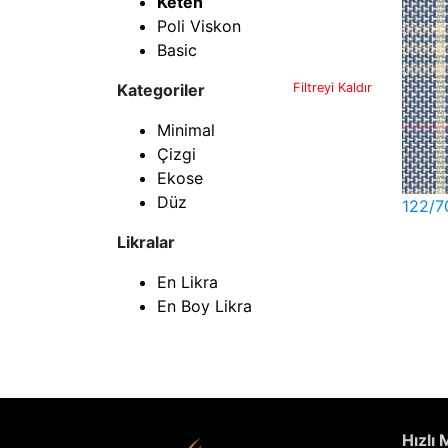
Keten
Poli Viskon
Basic
Kategoriler
Filtreyi Kaldır
Minimal
Çizgi
Ekose
Düz
122/7
Likralar
En Likra
En Boy Likra
Hızlı