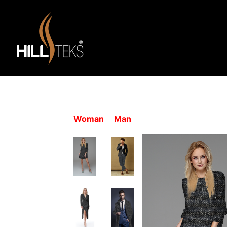
Woman
Man