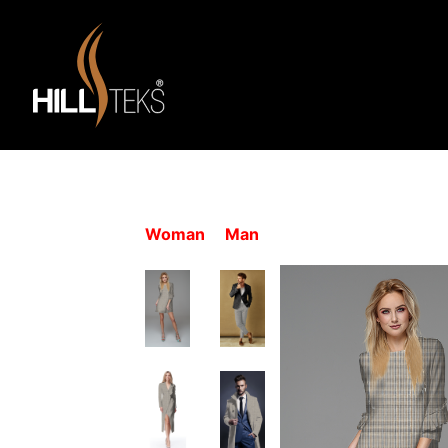
Woman
Man