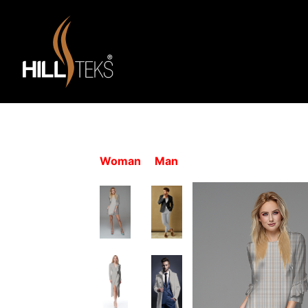
Woman
Man