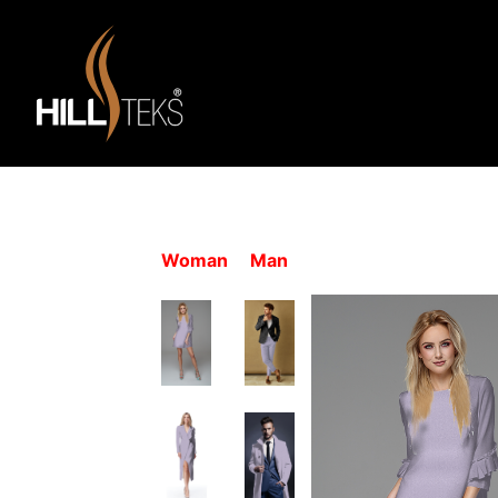
Woman
Man