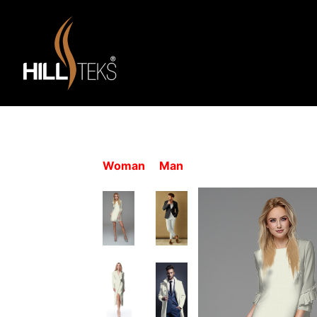
Woman
Man