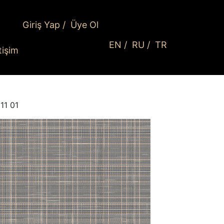
Giriş Yap
/
Üye Ol
EN
/
RU
/
TR
etişim
11 01