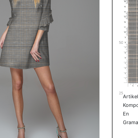
Artike
Kompo
En
Grama