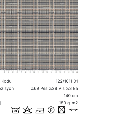
l Kodu
122/1011 01
zisyon
%69 Pes %28 Vıs %3 Ea
140 cm
j
180 g-m2