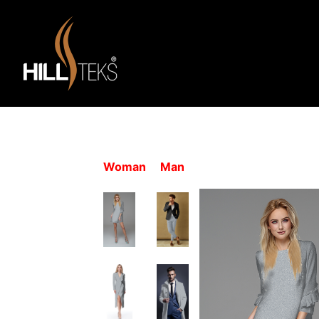
Woman
Man