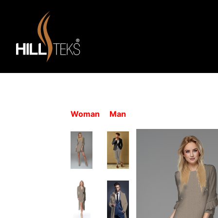
Woman
Man