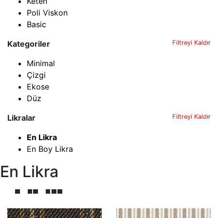
Keten
Poli Viskon
Basic
Kategoriler
Filtreyi Kaldır
Minimal
Çizgi
Ekose
Düz
Likralar
Filtreyi Kaldır
En Likra
En Boy Likra
En Likra