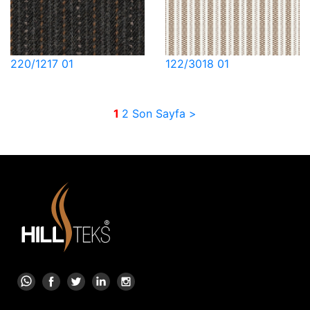
220/1217 01
122/3018 01
1
2
Son Sayfa >