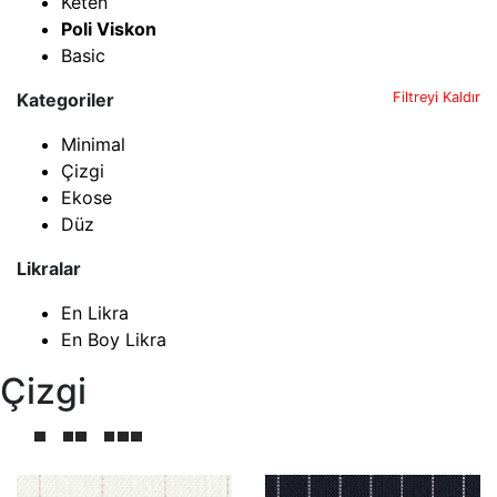
Keten
Poli Viskon
Basic
Kategoriler
Filtreyi Kaldır
Minimal
Çizgi
Ekose
Düz
Likralar
En Likra
En Boy Likra
Çizgi