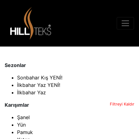
Sezonlar
Sonbahar Kış YENİ!
İlkbahar Yaz YENİ!
İlkbahar Yaz
Karışımlar
Filtreyi Kaldır
Şanel
Yün
Pamuk