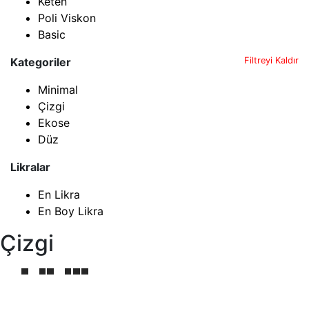
Keten
Poli Viskon
Basic
Kategoriler
Filtreyi Kaldır
Minimal
Çizgi
Ekose
Düz
Likralar
En Likra
En Boy Likra
Çizgi