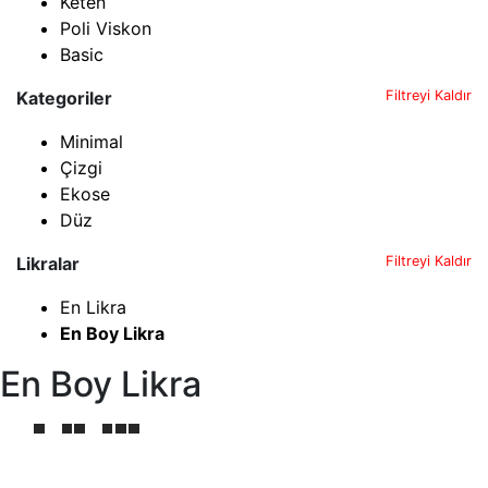
Keten
Poli Viskon
Basic
Kategoriler
Filtreyi Kaldır
Minimal
Çizgi
Ekose
Düz
Likralar
Filtreyi Kaldır
En Likra
En Boy Likra
En Boy Likra