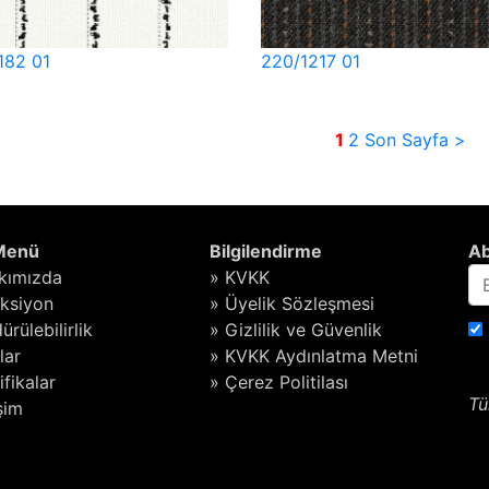
182 01
220/1217 01
1
2
Son Sayfa >
 Menü
Bilgilendirme
Ab
kımızda
» KVKK
eksiyon
» Üyelik Sözleşmesi
ürülebilirlik
» Gizlilik ve Güvenlik
lar
» KVKK Aydınlatma Metni
ifikalar
» Çerez Politilası
Tü
işim