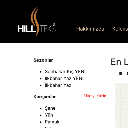
Hakkımızda
Koleks
En L
Sezonlar
Sonbahar Kış YENİ!
İlkbahar Yaz YENİ!
İlkbahar Yaz
Karışımlar
Filtreyi Kaldır
Şanel
Yün
Pamuk