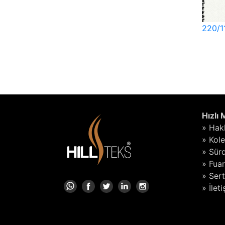
220/1
Hızlı
» Hak
» Kol
» Sürd
» Fuar
» Sert
» İlet