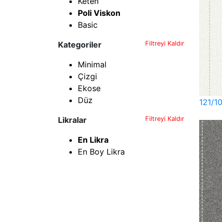
Keten
Poli Viskon
Basic
Kategoriler
Filtreyi Kaldır
Minimal
Çizgi
Ekose
Düz
121/1
Likralar
Filtreyi Kaldır
En Likra
En Boy Likra