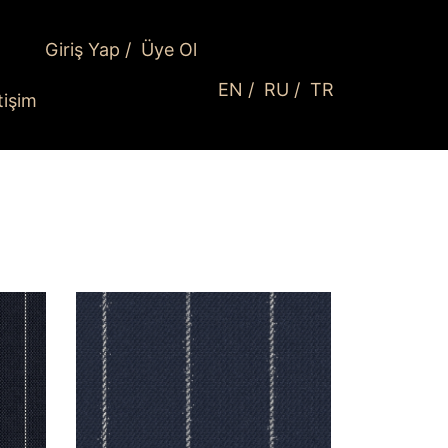
Giriş Yap
/
Üye Ol
EN
/
RU
/
TR
etişim