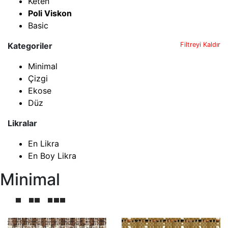
Keten
Poli Viskon
Basic
Kategoriler
Filtreyi Kaldır
Minimal
Çizgi
Ekose
Düz
Likralar
En Likra
En Boy Likra
Minimal