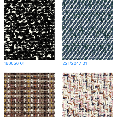
160056 01
221/2047 01