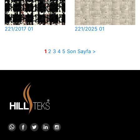
221/2017 01
221/2025 01
1
2
3
4
5
Son Sayfa >