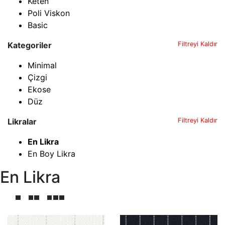
Keten
Poli Viskon
Basic
Kategoriler
Filtreyi Kaldır
Minimal
Çizgi
Ekose
Düz
Likralar
Filtreyi Kaldır
En Likra
En Boy Likra
En Likra