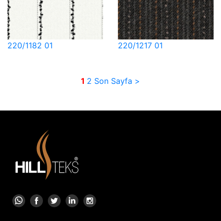
220/1182 01
220/1217 01
1
2
Son Sayfa >