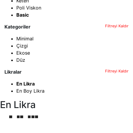
Keten
Poli Viskon
Basic
Kategoriler
Filtreyi Kaldır
Minimal
Çizgi
Ekose
Düz
Likralar
Filtreyi Kaldır
En Likra
En Boy Likra
En Likra