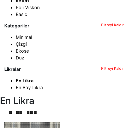
Keten
Poli Viskon
Basic
Kategoriler
Filtreyi Kaldır
Minimal
Çizgi
Ekose
Düz
Likralar
Filtreyi Kaldır
En Likra
En Boy Likra
En Likra