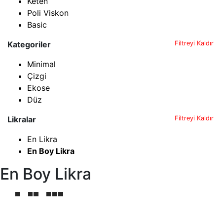
Keten
Poli Viskon
Basic
Kategoriler
Filtreyi Kaldır
Minimal
Çizgi
Ekose
Düz
Likralar
Filtreyi Kaldır
En Likra
En Boy Likra
En Boy Likra