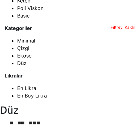
Keten
Poli Viskon
Basic
Kategoriler
Filtreyi Kaldır
Minimal
Çizgi
Ekose
Düz
Likralar
En Likra
En Boy Likra
Düz