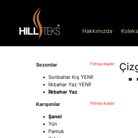
Hakkımızda
Koleks
Çiz
Sezonlar
Filtreyi Kaldır
Sonbahar Kış YENİ!
İlkbahar Yaz YENİ!
İlkbahar Yaz
Karışımlar
Filtreyi Kaldır
Şanel
Yün
Pamuk