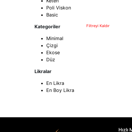
Keten
Poli Viskon
Basic
Kategoriler
Filtreyi Kaldır
Minimal
Çizgi
Ekose
Düz
Likralar
En Likra
En Boy Likra
Hızlı