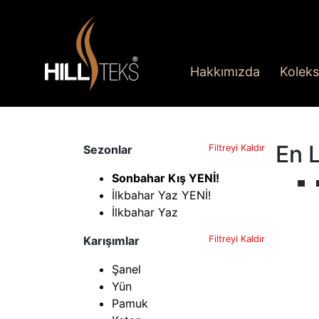
Hakkımızda
Koleks
En L
Sezonlar
Filtreyi Kaldır
Sonbahar Kış YENİ!
İlkbahar Yaz YENİ!
İlkbahar Yaz
Karışımlar
Filtreyi Kaldır
Şanel
Yün
Pamuk