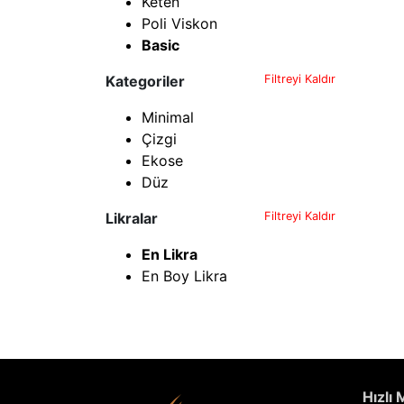
Keten
Poli Viskon
Basic
Kategoriler
Filtreyi Kaldır
Minimal
Çizgi
Ekose
Düz
Likralar
Filtreyi Kaldır
En Likra
En Boy Likra
Hızlı