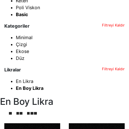
Keten
Poli Viskon
Basic
Kategoriler
Filtreyi Kaldır
Minimal
Çizgi
Ekose
Düz
Likralar
Filtreyi Kaldır
En Likra
En Boy Likra
En Boy Likra