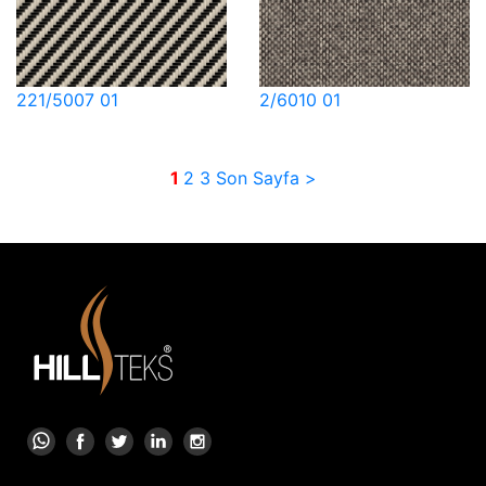
221/5007 01
2/6010 01
1
2
3
Son Sayfa >