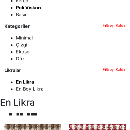
Keten
Poli Viskon
Basic
Kategoriler
Filtreyi Kaldır
Minimal
Çizgi
Ekose
Düz
Likralar
Filtreyi Kaldır
En Likra
En Boy Likra
En Likra