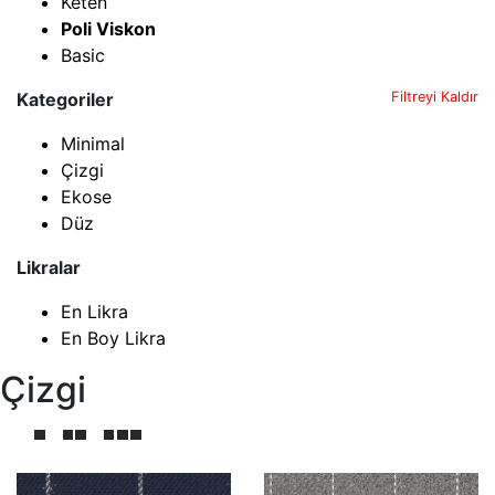
Keten
Poli Viskon
Basic
Kategoriler
Filtreyi Kaldır
Minimal
Çizgi
Ekose
Düz
Likralar
En Likra
En Boy Likra
Çizgi