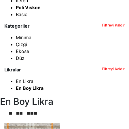
Keten
Poli Viskon
Basic
Kategoriler
Filtreyi Kaldır
Minimal
Çizgi
Ekose
Düz
Likralar
Filtreyi Kaldır
En Likra
En Boy Likra
En Boy Likra