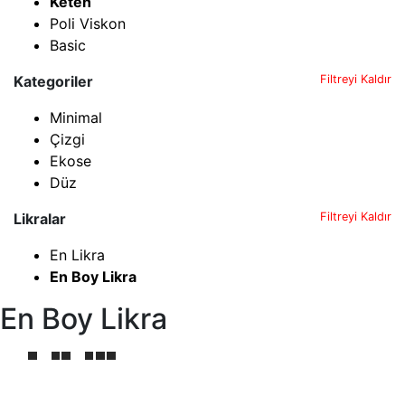
Keten
Poli Viskon
Basic
Kategoriler
Filtreyi Kaldır
Minimal
Çizgi
Ekose
Düz
Likralar
Filtreyi Kaldır
En Likra
En Boy Likra
En Boy Likra