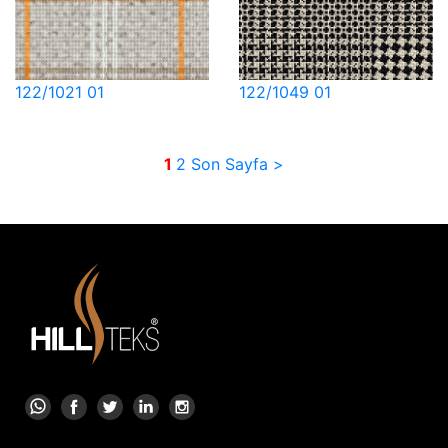
122/1021 01
122/1049 01
1
2
Son Sayfa >