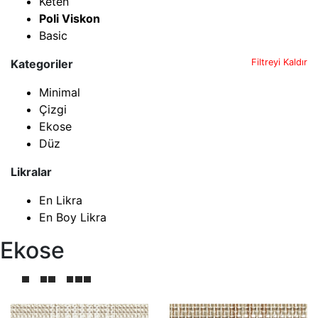
Keten
Poli Viskon
Basic
Kategoriler
Filtreyi Kaldır
Minimal
Çizgi
Ekose
Düz
Likralar
En Likra
En Boy Likra
Ekose