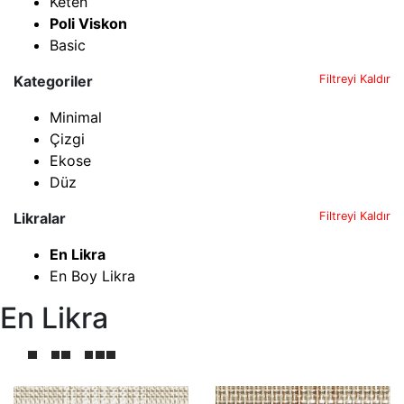
Keten
Poli Viskon
Basic
Kategoriler
Filtreyi Kaldır
Minimal
Çizgi
Ekose
Düz
Likralar
Filtreyi Kaldır
En Likra
En Boy Likra
En Likra