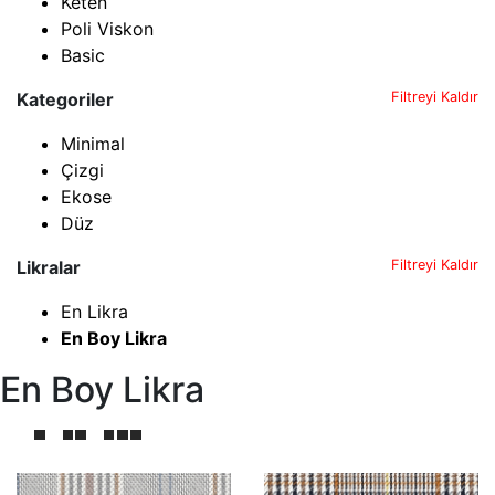
Keten
Poli Viskon
Basic
Kategoriler
Filtreyi Kaldır
Minimal
Çizgi
Ekose
Düz
Likralar
Filtreyi Kaldır
En Likra
En Boy Likra
En Boy Likra