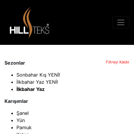
Sezonlar
Filtreyi Kaldır
Sonbahar Kış YENİ!
İlkbahar Yaz YENİ!
İlkbahar Yaz
Karışımlar
Şanel
Yün
Pamuk