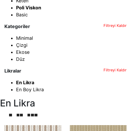
Keten
Poli Viskon
Basic
Kategoriler
Filtreyi Kaldır
Minimal
Çizgi
Ekose
Düz
Likralar
Filtreyi Kaldır
En Likra
En Boy Likra
En Likra