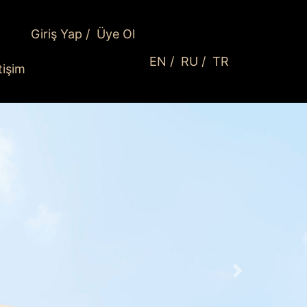
Giriş Yap
/
Üye Ol
EN
/
RU
/
TR
etişim
İleri